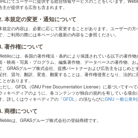
URLにてユーザーに提供する総合情報サービスのことをいいます。Web
告主が提供する広告も含まれます。
2. 本規定の変更・通知について
本規定の内容は、必要に応じて変更することがあります。ユーザーの方
で、ご利用の際には本ページの最新の内容をご参照ください。
3. 著作権について
Weblioには、各国の著作権法・条約により保護されている以下の著作
面・映画・写真・プログラム、編集著作物、データベースの著作物、お
て、GRASグループ株式会社、提携パートナーおよび広告主をはじめと
配付、貸与、翻訳、変造、翻案することは、著作権侵害となり、法的に
ことがあります。
ただし、GFDL（GNU Free Documentation License）に基
ウィキペディアのように、各コンテンツが独自の規約を有している場合
す。詳しくはウィキペディアの「
GFDL
」の項ならびに
GNU 一般公衆
4. 商標について
Weblioは、GRASグループ株式会社の登録商標です。